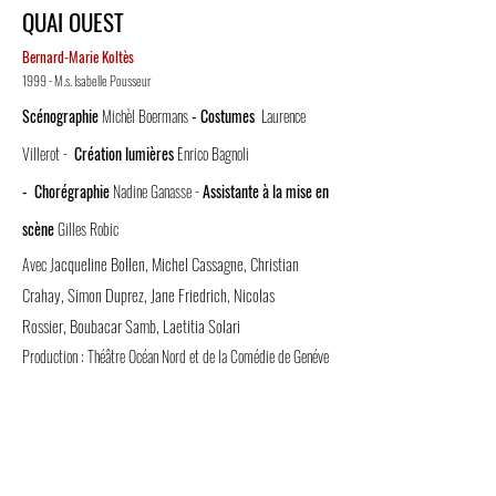
QUAI OUEST
Bernard-Marie Koltès
1999 - M.s. Isabelle Pousseur
Scénographie
Michèl Boermans
- Costumes
Laurence
Villerot
-
Création lumières
Enrico Bagnoli
-
Chorégraphie
Nadine Ganasse
-
Assistante à la mise en
scène
Gilles Robic
acqueline Bollen
,
Michel Cassagne
,
Christian
Avec J
Crahay
,
Simon Duprez
,
Jane Friedrich
,
Nicolas
Rossier
,
Boubacar Samb, Laetitia Solari
Production : Théâtre Océan Nord et de la Comédie de Genéve