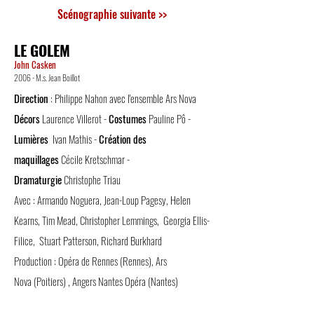
Scénographie suivante >>
LE GOLEM
John Casken
2006 - M.s. Jean Boillot
Direction
: Philippe Nahon avec l'ensemble Ars Nova
Décors
Laurence Villerot -
Costumes
Pauline Pô -
Lumières
Ivan Mathis -
Création des
maquillages
Cécile Kretschmar
-
Dramaturgie
Christophe Triau
Avec : Armando Noguera, Jean-Loup Pagesy, Helen
Kearns, Tim Mead, Christopher Lemmings, Georgia Ellis-
Filice, Stuart Patterson, Richard Burkhard
Production :
Opéra de Rennes
(Rennes),
Ars
Nova
(Poitiers) ,
Angers Nantes Opéra
(Nantes)