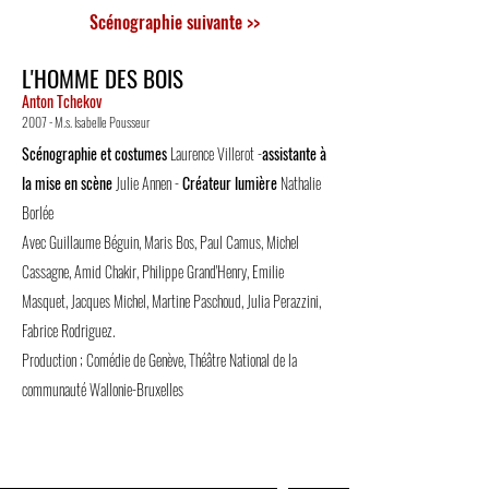
Scénographie suivante >>
L'HOMME DES BOIS
Anton Tchekov
2007 - M.s. Isabelle Pousseur
Scénographie et costumes
Laurence Villerot -
assistante à
la mise en scène
Julie Annen -
Créateur lumière
Nathalie
Borlée
Avec Guillaume Béguin, Maris Bos, Paul Camus, Michel
Cassagne, Amid Chakir, Philippe Grand'Henry, Emilie
Masquet, Jacques Michel, Martine Paschoud, Julia Perazzini,
Fabrice Rodriguez.
Production ; Comédie de Genève, Théâtre National de la
communauté Wallonie-Bruxelles